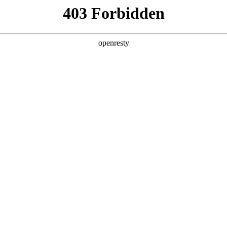
产品及服务
行业解决方案
合作伙伴
投资者关系
J9国际数码的重要发展战略之一。J9国际数码在遵从适用的国家和地区法律法
、可持续、可信赖的网络安全与隐私保护保障体系，并积极地与有关政府
要性，致力于保护消费者、客户、供应商、合作伙伴、雇员